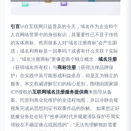
引言
\n在互联网日益普及的今天，域名作为企业和个
人在网络世界中的身份标识，其重要性已不亚于传统
的实体商标。然而很多人对“域名注册商标”会产生困
惑：域名和商标是一回事吗？或者有什么关联？实际
上，“域名注册商标”更像是两个独立概念：
域名注册
（获得域名所有权）与
商标注册
（获得法律品牌保
护）在实践中虽可能形成利益依存，却是互为独立的
服务。本文权威讲解它们的核心差别，围绕由国家级
ICP授权的
互联网域名注册服务提供商
来指导从备
案、托管到商业化维护的全流程地图，并以冷静合规
视角完成从思想到证书双重作品的拆解。 如果您正好
犹豫业务处在轻于“抢单词时代并规避潜队保护不周实
境较在不确定痛点或困惑的”，“无法先理解独款需要